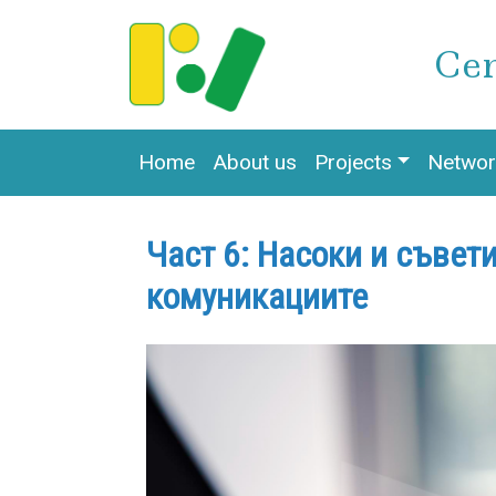
Cen
Main navigation en
Home
About us
Projects
Networ
Част 6: Насоки и съвет
комуникациите