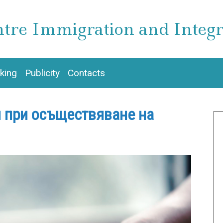
Skip
to
tre Immigration and Integr
main
content
king
Publicity
Contacts
и при осъществяване на