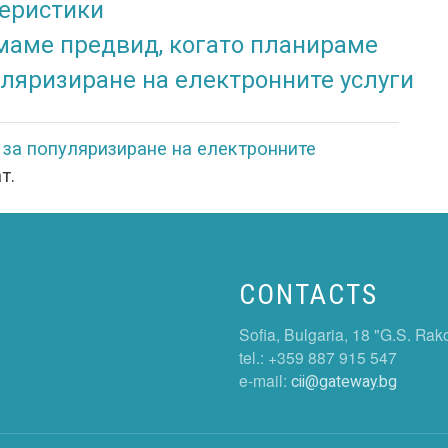
теристики
имаме предвид, когато планираме
ляризиране на електронните услуги
за популяризиране на електронните
т.
CONTACTS
Sofia, Bulgaria, 18 "G.S. Rak
tel.: +359 887 915 547
e-mail:
cii@gateway.bg