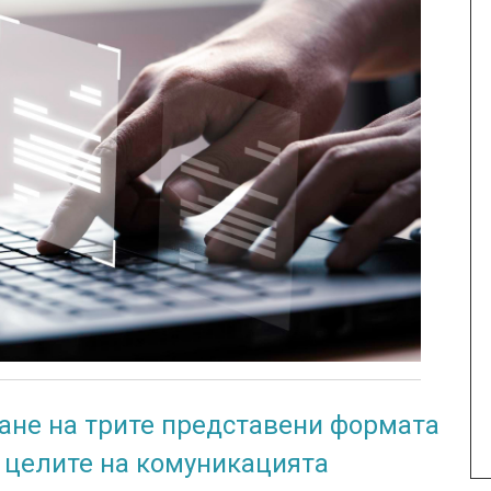
ване на трите представени формата
а целите на комуникацията