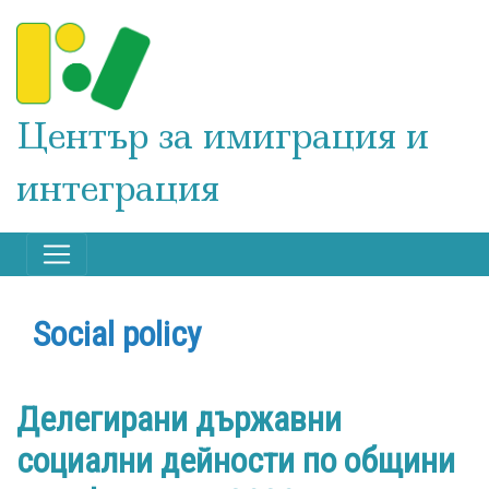
Премини
към
основното
съдържание
Център за имиграция и
интеграция
Social policy
Делегирани държавни
социални дейности по общини