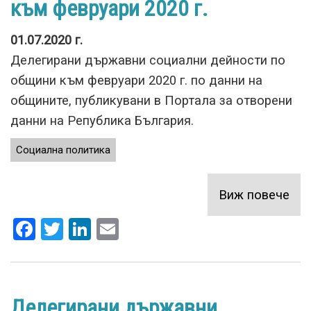
към февруари 2020 г.
01.07.2020 г.
Делегирани държавни социални дейности по
общини към февруари 2020 г. по данни на
общините, публикувани в Портала за отворени
данни на Република България.
Социална политика
Виж повече
за
Дел
Facebook
Twitter
LinkedIn
Email
дъ
со
дей
по
Делегирани държавни