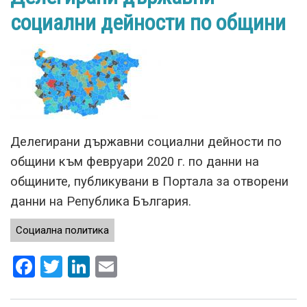
об
социални дейности по общини
къ
фе
202
г.
Делегирани държавни социални дейности по
общини към февруари 2020 г. по данни на
общините, публикувани в Портала за отворени
данни на Република България.
Социална политика
Facebook
Twitter
LinkedIn
Email