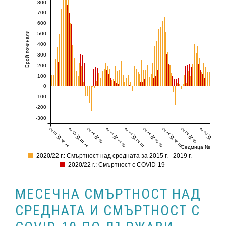
800
700
600
Брой починали
500
400
300
200
100
0
-100
-200
-300
2
2
2
2
2
2
2
2
2
0
0
1
1
1
1
1
2
2
W
W
W
W
W
W
W
W
W
4
5
8
1
2
3
4
6
1
1
1
8
8
8
8
6
Седмица №
2020/22 г.: Смъртност над средната за 2015 г. - 2019 г.
2020/22 г.: Смъртност с COVID-19
МЕСЕЧНА СМЪРТНОСТ НАД
СРЕДНАТА И СМЪРТНОСТ С