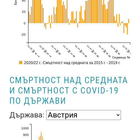
40
20
0
-20
2
2
2
2
2
2
2
2
2
0
0
1
1
1
1
1
2
2
W
W
W
W
W
W
W
W
W
4
5
8
1
2
3
4
6
1
1
1
8
8
8
8
6
Седмица №
2020/22 г.: Смъртност над средната за 2015 г. - 2019 г.
СМЪРТНОСТ НАД СРЕДНАТА
И СМЪРТНОСТ С COVID-19
ПО ДЪРЖАВИ
Държава:
1000
900