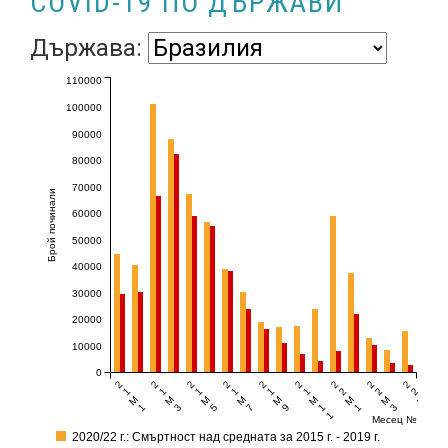
COVID-19 ПО ДЪРЖАВИ
Държава:
110000
100000
90000
80000
70000
Брой починали
60000
50000
40000
30000
20000
10000
0
2
2
2
2
2
2
2
2
2
1
1
1
1
1
1
2
2
2
M
M
M
M
M
M
M
M
M
1
3
5
7
9
1
1
3
5
1
Месец №
2020/22 г.: Смъртност над средната за 2015 г. - 2019 г.