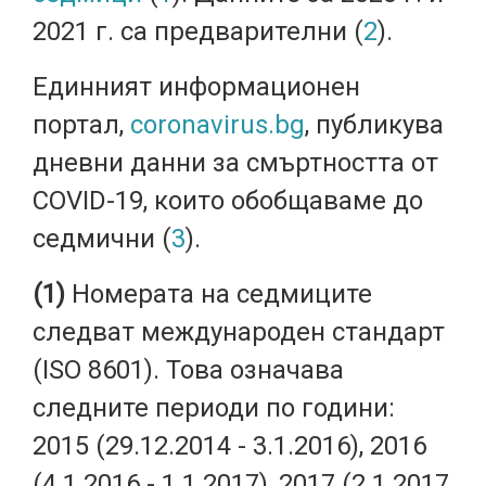
2021 г. са предварителни (
2
).
Единният информационен
портал,
coronavirus.bg
, публикува
дневни данни за смъртността от
COVID-19, които обобщаваме до
седмични (
3
).
(1)
Номерата на седмиците
следват международен стандарт
(ISO 8601). Това означава
следните периоди по години:
2015 (29.12.2014 - 3.1.2016), 2016
(4.1.2016 - 1.1.2017), 2017 (2.1.2017