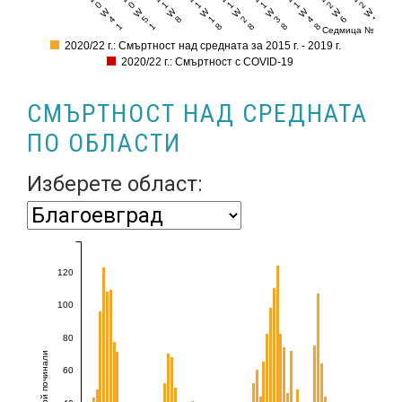
0
0
1
1
1
1
1
2
2
W
W
W
W
W
W
W
W
W
4
5
8
1
2
3
4
6
1
1
1
8
8
8
8
6
Седмица №
2020/22 г.: Смъртност над средната за 2015 г. - 2019 г.
2020/22 г.: Смъртност с COVID-19
СМЪРТНОСТ НАД СРЕДНАТА
ПО ОБЛАСТИ
Изберете област:
120
100
80
Брой починали
60