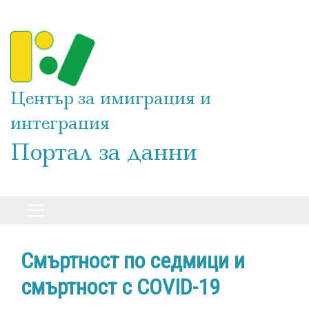
Премини
към
основното
съдържание
Център за имиграция и
интеграция
Портал за данни
Смъртност по седмици и
смъртност с COVID-19