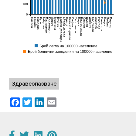
100
0
Плевен
Смолян
Пловдив
Русе
Габрово
Пазарджик
Кюстендил
Ловеч
Монтана
Бургас
София (столица)
Стара Загора
Враца
ВеликоТърново
София
Търговище
Варна
Благоевград
Сливен
Шумен
Добрич
Кърджали
Хасково
Разград
Силистра
Видин
Ямбол
Перник
Брой легла на 100000 население
Брой болнични заведения на 100000 население
Здравеопазване
Facebook
Twitter
LinkedIn
Email