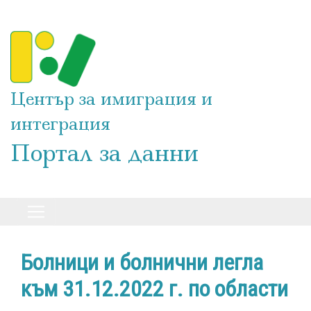
Премини
към
основното
съдържание
Център за имиграция и
интеграция
Портал за данни
Болници и болнични легла
към 31.12.2022 г. по области