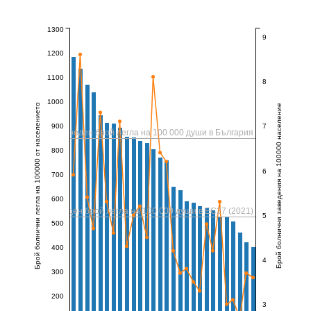
1300
9
1200
1100
8
1000
Брой болнични легла на 100000 от населението
Брой болнични заведения на 100000 население
900
7
Среден брой легла на 100 000 души в България
800
6
700
600
Среден брой легла на 100 000 души в ЕС27 (2021)
5
500
400
4
300
200
3