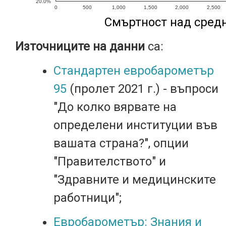
20.0%
0
500
1,000
1,500
2,000
2,500
Смъртност над средн
Източниците на данни
са:
Стандартен евробарометър
95
(пролет 2021 г.) - въпроси
"До колко вярвате на
определени институции във
вашата страна?", опции
"Правителството" и
"Здравните и медицинските
работници";
Евробарометър: Знания и