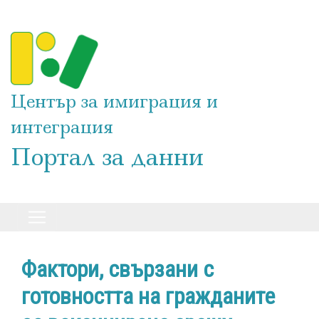
Премини
към
основното
съдържание
Център за имиграция и
интеграция
Портал за данни
Фактори, свързани с
готовността на гражданите