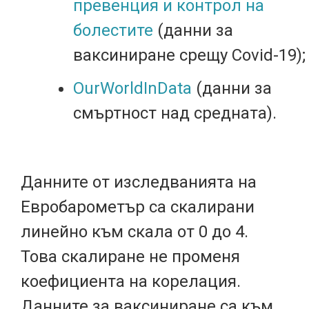
превенция и контрол на
болестите
(данни за
ваксиниране срещу Covid-19);
OurWorldInData
(данни за
смъртност над средната).
Данните от изследванията на
Евробарометър са скалирани
линейно към скала от 0 до 4.
Това скалиране не променя
коефициента на корелация.
Данните за ваксиниране са към