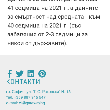
41 седмица на 2021 г., а данните
за смъртност над средната - към
40 седмица на 2021 г. (със
забавяния от 2-3 седмици за
някои от държавите).
КОНТАКТИ
гр. София, ул. "Г С. Раковски" № 18
тел. +359 887 915 547
e-mail:
cii@gateway.bg