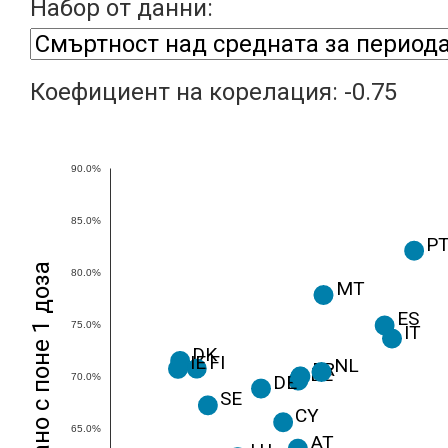
Набор от данни:
Коефициент на корелация:
-0.75
90.0%
85.0%
P
80.0%
MT
ES
75.0%
IT
DK
FI
IE
NL
FR
BE
DE
70.0%
SE
CY
65.0%
AT