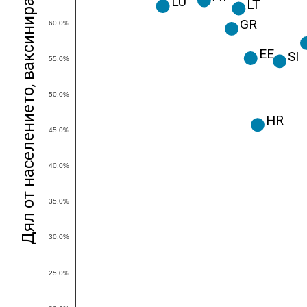
Дял от населението, ваксинирано с поне 1 доза
LU
LT
GR
60.0%
EE
SI
55.0%
50.0%
HR
45.0%
40.0%
35.0%
30.0%
25.0%