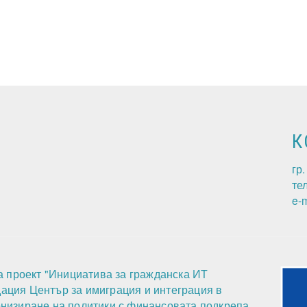
К
гр
те
e-m
а проект "Инициатива за гражданска ИТ
ндация Център за имиграция и интеграция в
низиране на политики с финансовата подкрепа