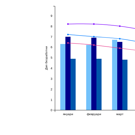
9
8
7
6
Дял безработни
5
4
3
2
1
0
януари
февруари
март