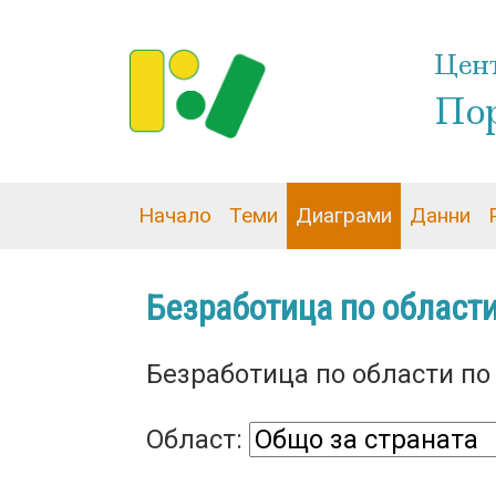
Цент
Пор
Topics menu SocServ BG
Начало
Теми
Диаграми
Данни
Безработица по области
Безработица по области по д
Област: