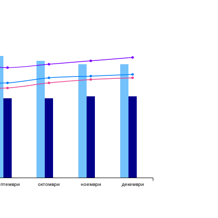
ептември
октомври
ноември
декември
12