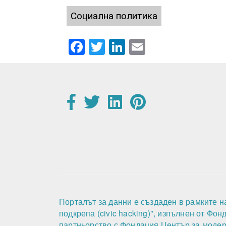
Социална политика
Facebook
Twitter
LinkedIn
Email
Порталът за данни е създаден в рамките н
подкрепа (civic hacking)", изпълнен от Фо
партньорство с Фондация Център за модер