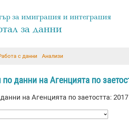
Премини
ър за имиграция и интеграция
към
тал за данни
основното
съдържание
Работа с данни
Анализи
 по данни на Агенцията по заетос
анни на Агенцията по заетостта: 2017 г