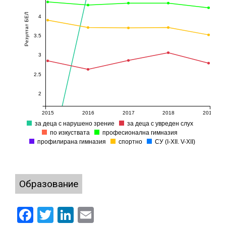
Резултат БЕЛ
4
3.5
3
2.5
2
2015
2016
2017
2018
2019
за деца с нарушено зрение
за деца с увреден слух
по изкуствата
професионална гимназия
профилирана гимназия
спортно
СУ (I-XII. V-XII)
Образование
Facebook
Twitter
LinkedIn
Email