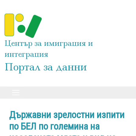
Премини
към
основното
съдържание
Център за имиграция и
интеграция
Портал за данни
Държавни зрелостни изпити
по БЕЛ по големина на