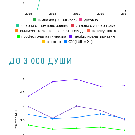
2
2015
2016
2017
2018
2019
гимназия (ІХ - ХІІ клас)
духовно
за деца с нарушено зрение
за деца с увреден слух
към местата за лишаване от свобода
по изкуствата
професионална гимназия
профилирана гимназия
спортно
СУ (I-XII. V-XII)
ДО 3 000 ДУШИ
5
4.5
4
Резултат БЕЛ
3.5
3