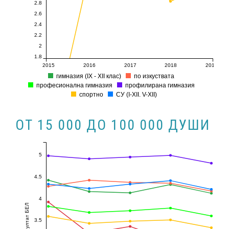
2.8
2.6
2.4
2.2
2
1.8
2015
2016
2017
2018
2019
гимназия (ІХ - ХІІ клас)
по изкуствата
професионална гимназия
профилирана гимназия
спортно
СУ (I-XII. V-XII)
ОТ 15 000 ДО 100 000 ДУШИ
5
4.5
4
Резултат БЕЛ
3.5