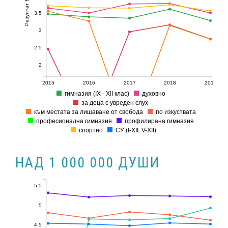
Резултат БЕЛ
3.5
3
2.5
2
2015
2016
2017
2018
2019
гимназия (ІХ - ХІІ клас)
духовно
за деца с увреден слух
към местата за лишаване от свобода
по изкуствата
професионална гимназия
профилирана гимназия
спортно
СУ (I-XII. V-XII)
НАД 1 000 000 ДУШИ
5.5
5
4.5