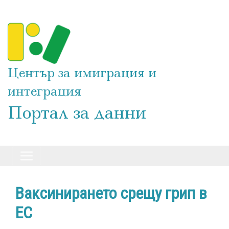
Премини
към
основното
съдържание
Център за имиграция и
интеграция
Портал за данни
Ваксинирането срещу грип в
ЕС