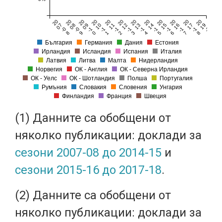
20
20
20
20
20
20
20
20
20
20
20
20
07
08
09
10
11
12
13
14
15
16
17
19
-0
-0
-1
-1
-1
-1
-1
-1
-1
-1
-1
-2
8
9
0
1
2
3
4
5
6
7
8
0
България
Германия
Дания
Естония
Ирландия
Исландия
Испания
Италия
Латвия
Литва
Малта
Нидерландия
Норвегия
ОК - Англия
ОК - Северна Ирландия
ОК - Уелс
ОК - Шотландия
Полша
Португалия
Румъния
Словакия
Словения
Унгария
Финландия
Франция
Швеция
(1) Данните са обобщени от
няколко публикации: доклади за
сезони 2007-08 до 2014-15
и
сезони 2015-16 до 2017-18
.
(2) Данните са обобщени от
няколко публикации: доклади за