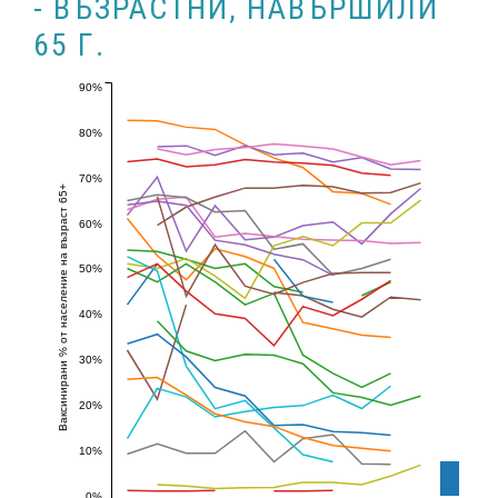
- ВЪЗРАСТНИ, НАВЪРШИЛИ
65 Г.
90%
80%
70%
Ваксинирани % от население на възраст 65+
60%
50%
40%
30%
20%
10%
0%