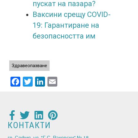
пускат на пазара?
Ваксини срещу COVID-
19: Гарантиране на
безопасността им
Здравеопазване
Facebook
Twitter
LinkedIn
Email
КОНТАКТИ
гр. София, ул. "Г С. Раковски" № 18