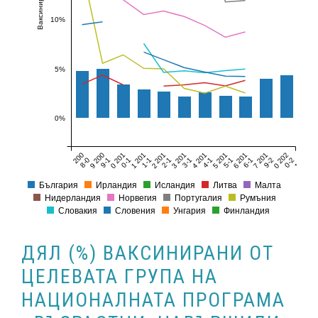
10%
5%
0%
200
200
201
201
201
201
201
201
201
201
202
8-0
9-1
0-1
1-1
2-1
3-1
4-1
5-1
6-1
9-2
0-2
9
0
1
2
3
4
5
6
7
0
1
България
Ирландия
Исландия
Литва
Малта
Нидерландия
Норвегия
Португалия
Румъния
Словакия
Словения
Унгария
Финландия
ДЯЛ (%) ВАКСИНИРАНИ ОТ
ЦЕЛЕВАТА ГРУПА НА
НАЦИОНАЛНАТА ПРОГРАМА