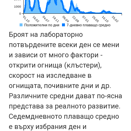
1000
0
01.10
16.02
04.07
19.11
06.04
22.08
07.01
25.05
10.10
25.02
Положителни по дни
7-дневно плаващо средно
Броят на лабораторно
потвърдените всеки ден се мени
и зависи от много фактори -
открити огнища (клъстери),
скорост на изследване в
огнищата, почивните дни и др.
Различните средни дават по-ясна
представа за реалното развитие.
Седемдневното плаващо средно
е върху избрания ден и