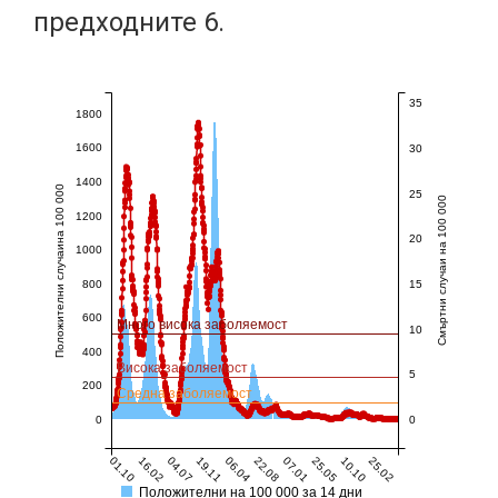
предходните 6.
35
1800
1600
30
1400
Положителни случаина 100 000
25
Смъртни случаи на 100 000
1200
20
1000
800
15
600
Много висока заболяемост
10
400
Висока заболяемост
5
200
Средна заболяемост
0
0
01.10
16.02
04.07
19.11
06.04
22.08
07.01
25.05
10.10
25.02
Положителни на 100 000 за 14 дни