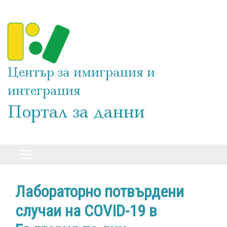
Премини
към
основното
съдържание
Център за имиграция и
интеграция
Портал за данни
Лабораторно потвърдени
случаи на COVID-19 в